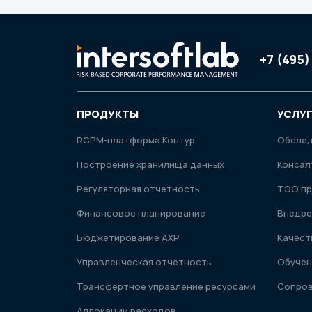
+7 (495)
ПРОДУКТЫ
УСЛУ
RСРМ-платформа Контур
Обсле
Построение хранилища данных
Консал
Регуляторная отчетность
ТЭО пр
Финансовое планирование
Внедре
Бюджетирование АХР
Качест
Управленческая отчетность
Обучен
Трансфертное управление ресурсами
Сопро
Аллокации расходов