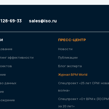
 128-69-33
sales@iso.ru
ГИ
ПРЕСС-ЦЕНТР
дование
Новости
тинг эффективности
Публикации
оектов
Блог эксперта
ние
Журнал ВРМ World
во данных
Спецпроект «25 лет CPM: нова
волна»
ие
Спецпроект «От ВРМ к (R)CPM
вождение
за 20 лет»