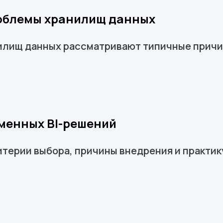
роблемы хранилищ данных
лищ данных рассматривают типичные причи
менных BI-решений
ерии выбора, причины внедрения и практику