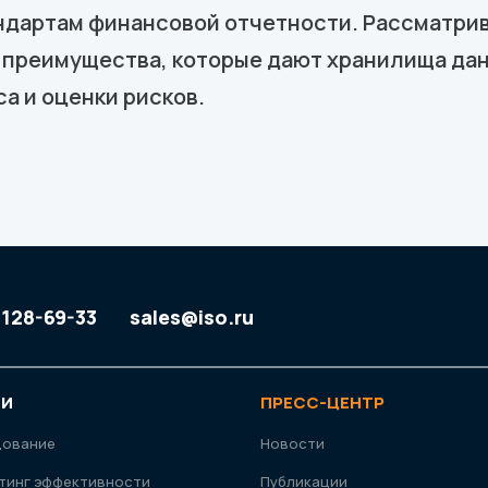
дартам финансовой отчетности. Рассматрив
преимущества, которые дают хранилища дан
а и оценки рисков.
 128-69-33
sales@iso.ru
ГИ
ПРЕСС-ЦЕНТР
дование
Новости
тинг эффективности
Публикации