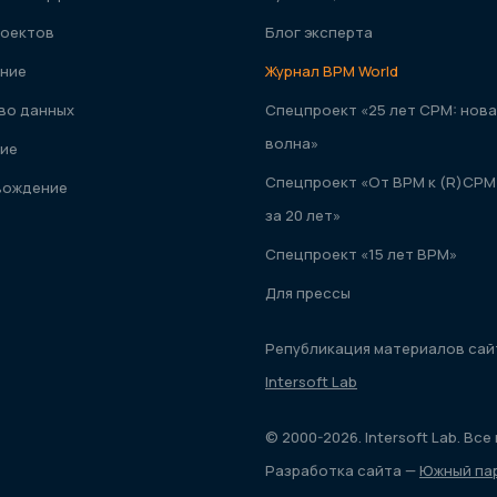
оектов
Блог эксперта
ние
Журнал ВРМ World
во данных
Спецпроект «25 лет CPM: нова
волна»
ие
Спецпроект «От ВРМ к (R)CPM
вождение
за 20 лет»
Спецпроект «15 лет ВРМ»
Для прессы
Републикация материалов сай
Intersoft Lab
© 2000-2026. Intersoft Lab. Вс
Разработка сайта —
Южный па