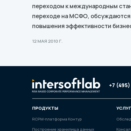
переходом к международным стан
переходе на МСФО, обсуждаются 
повышения эффективности бизнес
12 МАЯ 2010 Г.
+7 (495)
ПРОДУКТЫ
УСЛУ
RСРМ-платформа Контур
Обсле
Построение хранилища данных
Консал