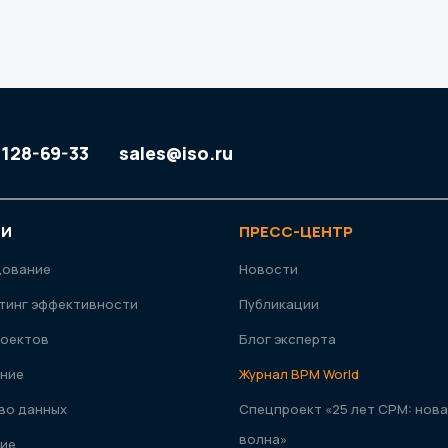
 128-69-33
sales@iso.ru
ГИ
ПРЕСС-ЦЕНТР
дование
Новости
тинг эффективности
Публикации
оектов
Блог эксперта
ние
Журнал ВРМ World
во данных
Спецпроект «25 лет CPM: нова
волна»
ие