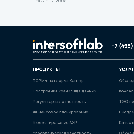
1 НОЯБРЯ 2008 Г.
+7 (495)
ПРОДУКТЫ
УСЛУ
RСРМ-платформа Контур
Обсле
Построение хранилища данных
Консал
Регуляторная отчетность
ТЭО пр
Финансовое планирование
Внедре
Бюджетирование АХР
Качест
Управленческая отчетность
Обучен