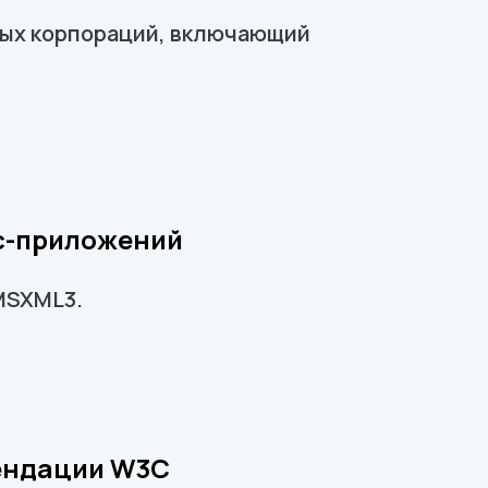
пных корпораций, включающий
с-приложений
 MSXML3.
мендации W3C