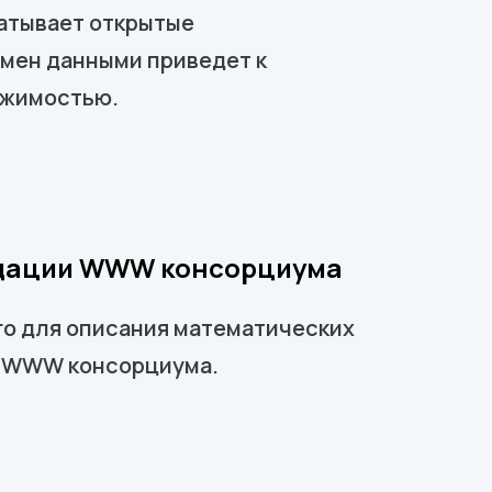
атывает открытые
мен данными приведет к
ижимостью.
ендации WWW консорциума
го для описания математических
и WWW консорциума.