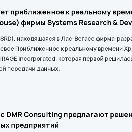
ет приближенное к реальному вре
house) фирмы Systems Research & De
(SRD), находящаяся в Лас-Вегасе фирма-разр
 свое Приближенное к реальному времени Хр
RAGE Incorporated, которая первой решилась
ой передачи данных.
о с DMR Consulting предлагают реше
ных предприятий