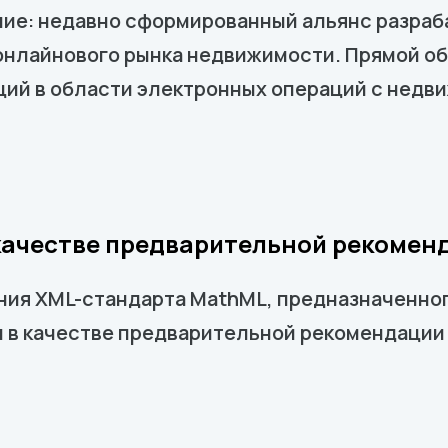
ние: недавно сформированный альянс разраб
онлайнового рынка недвижимости. Прямой об
ций в области электронных операций с недв
 качестве предварительной реком
ния XML-стандарта MathML, предназначенно
ан в качестве предварительной рекомендаци