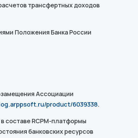
расчетов трансфертных доходов
иями Положения Банка России
тозамещения Ассоциации
alog.arppsoft.ru/product/6039338
.
 в составе RCPM-платформы
остояния банковских ресурсов