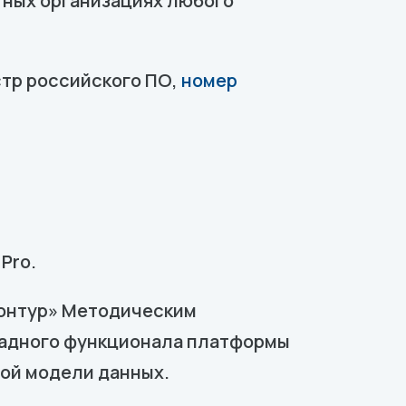
дитных организациях любого
стр российского ПО,
номер
Pro.
Контур» Методическим
кладного функционала платформы
ной модели данных.