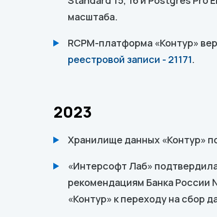
Standard 15, 16 и Postgres Pro
масштаба.
RCPM-платформа «Контур» верс
реестровой записи - 21171
.
2023
Хранилище данных «Контур» по
«Интерсофт Лаб» подтвердила
рекомендациям Банка России №
«Контур» к переходу на сбор 