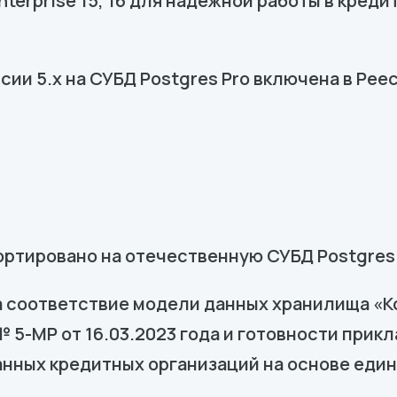
 Enterprise 15, 16 для надежной работы в кре
ии 5.х на СУБД Postgres Pro включена в Рее
ртировано на отечественную СУБД Postgres 
 соответствие модели данных хранилища «
 5-МР от 16.03.2023 года и готовности при
данных кредитных организаций на основе еди