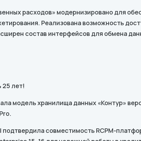
енных расходов» модернизировано для обе
етирования. Реализована возможность дост
асширен состав интерфейсов для обмена дан
 25 лет!
ла модель хранилища данных «Контур» верси
Pro.
al подтвердила совместимость RCPM-платфор