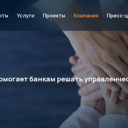
кты
Услуги
Проекты
Компания
Пресс-
т помогает банкам решать управленче