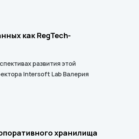
нных как RegTech-
рспективах развития этой
ктора Intersoft Lab Валерия
орпоративного хранилища