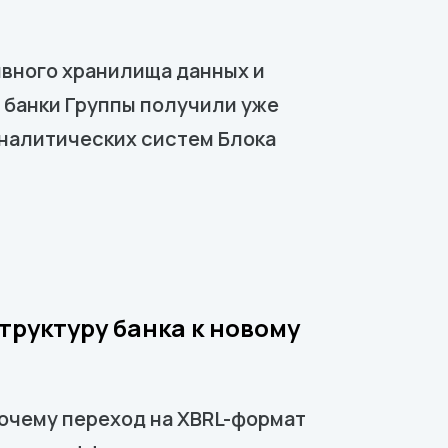
ивного хранилища данных и
 банки Группы получили уже
налитических систем Блока
труктуру банка к новому
почему переход на XBRL-формат