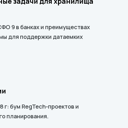
ные задачи для хранилища
СФО 9 в банках и преимуществах
рмы для поддержки датаемких
ии
8 г: бум RegTech-проектов и
го планирования.