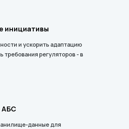
е инициативы
пности и ускорить адаптацию
ь требования регуляторов - в
s АБС
ранилище-данные для