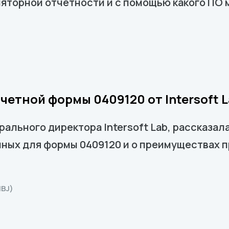
ляторной отчетности и с помощью какого ПО
етной формы 0409120 от Intersoft 
ального директора Intersoft Lab, рассказала
нных для формы 0409120 и о преимуществах 
BJ)