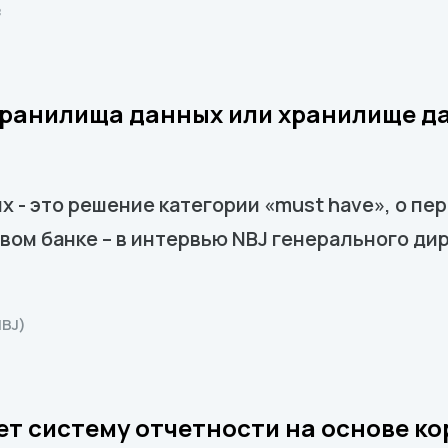
в
хранилища данных или хранилище да
 - это решение категории «must have», о пе
ом банке – в интервью NBJ генерального дире
BJ)
ет систему отчетности на основе к