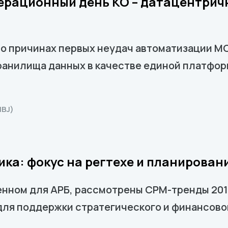
перационный день КО – датацентрич
ла о причинах первых неудач автоматизации М
ранилища данных в качестве единой платфо
NBJ)
ка: фокус на регтехе и планирован
ленном для АРБ, рассмотрены CPM-тренды 201
для поддержки стратегического и финансово