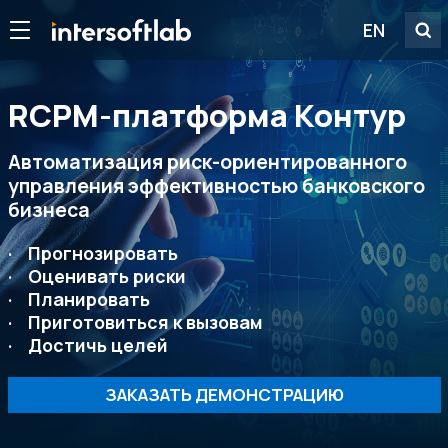
EN
RСРМ-платформа Контур
Автоматизация риск-ориентированного
управления эффективностью банковского
бизнеса
Прогнозировать
Оценивать риски
Планировать
Приготовиться к вызовам
Достичь целей
ЗАКАЗАТЬ ДЕМОНСТРАЦИЮ