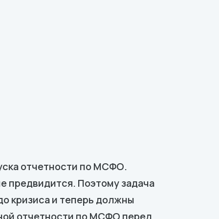
пуска отчетности по МСФО.
е предвидится. Поэтому задача
до кризиса и теперь должны
ной отчетности по МСФО перед