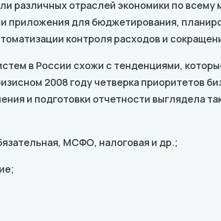
тели различных отраслей экономики по всему 
и приложения для бюджетирования, планиров
втоматизации контроля расходов и сокращени
стем в России схожи с тенденциями, которы
ризисном 2008 году четверка приоритетов б
ния и подготовки отчетности выглядела так
бязательная, МСФО, налоговая и др.;
ие;