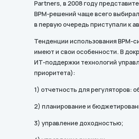
Partners, в 2008 году представи
BPM-решений чаще всего выбирал
в первую очередь приступали к а
Тенденции использования BPM-си
имеют и свои особенности. В док
ИТ-поддержки технологий управле
приоритета):
1) отчетность для регуляторов: о
2) планирование и бюджетирован
3) управление доходностью;