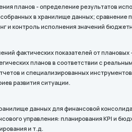
нения планов - определение результатов ис
 собранных в хранилище данных; сравнение 
нг и контроль исполнения значений бюджетн
нений фактических показателей от плановых
егических планов в соответствии с реальным
четов и специализированных инструментов
иев развития ситуации.
ранилище данных для финансовой консолид
ового управления: планирования KPI и бюдж
рования и т.д.