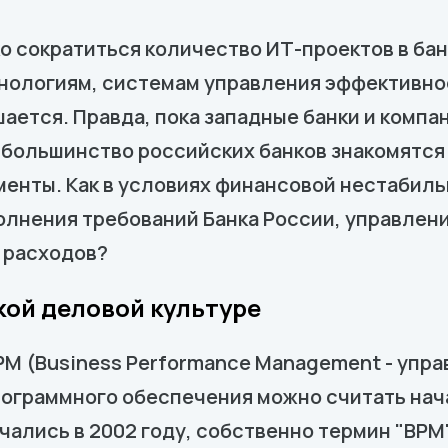
о сократиться количество ИТ-проектов в бан
нологиям, системам управления эффективнос
ается. Правда, пока западные банки и комп
ольшинство российских банков знакомятся с
енты. Как в условиях финансовой нестабиль
олнения требований Банка России, управлен
 расходов?
кой деловой культуре
M (Business Performance Management - упр
ограммного обеспечения можно считать нача
чались в 2002 году, собственно термин "BPM