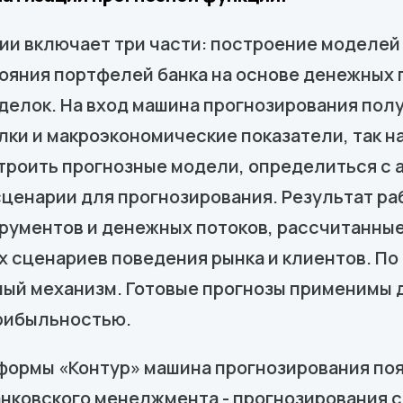
ии включает три части: построение моделей 
ояния портфелей банка на основе денежных 
делок. На вход машина прогнозирования пол
лки и макроэкономические показатели, так 
строить прогнозные модели, определиться с
ценарии для прогнозирования. Результат ра
ументов и денежных потоков, рассчитанные 
 сценариев поведения рынка и клиентов. По 
ый механизм. Готовые прогнозы применимы 
прибыльностью.
формы «Контур» машина прогнозирования поя
нковского менеджмента - прогнозирования с