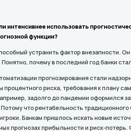
али интенсивнее использовать прогностичес
рогнозной функции?
пособный устранить фактор внезапности. Он
 Понятно, почему в последний год банки ста
втоматизации прогнозирования стали надзор
 процентного риска, требования к плану са
 Например, задолго до пандемии оформился з
 Потому что рентабельность традиционного 
гроки. Банкам пришлось искать новые источ
ьных прогнозах прибыльности и риск-потерь