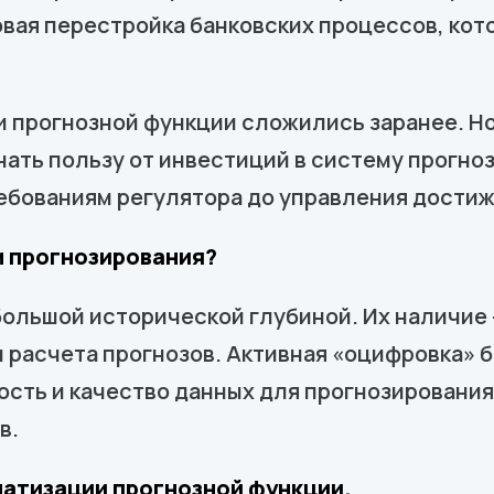
ая перестройка банковских процессов, кото
 прогнозной функции сложились заранее. Но
нать пользу от инвестиций в систему прогно
ребованиям регулятора до управления дости
м прогнозирования?
большой исторической глубиной. Их наличие
 расчета прогнозов. Активная «оцифровка» 
сть и качество данных для прогнозирования. 
в.
матизации прогнозной функции.