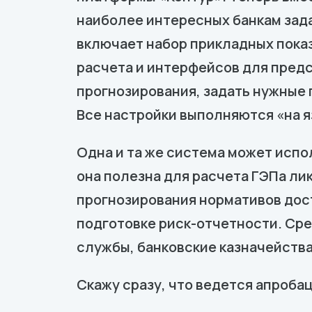
наиболее интересных банкам зад
включает набор прикладных показ
расчета и интерфейсов для пред
прогнозирования, задать нужные 
Все настройки выполняются «на 
Одна и та же система может испо
она полезна для расчета ГЭПа ли
прогнозирования нормативов дост
подготовке риск-отчетности. Ср
службы, банковские казначейства
Скажу сразу, что ведется апроба