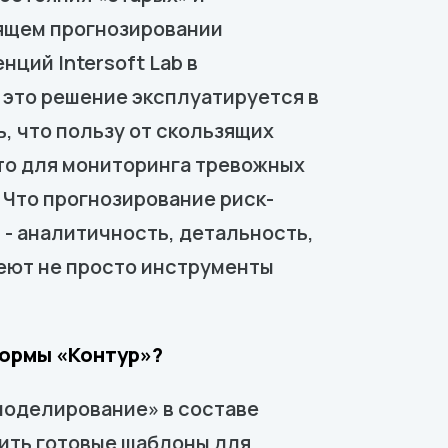
зящем прогнозировании
ций Intersoft Lab в
это решение эксплуатируется в
ь, что пользу от скользящих
Что для мониторинга тревожных
 Что прогнозирование риск-
 - аналитичность, детальность,
имеют не просто инструменты
формы «Контур»?
моделирование» в составе
ить готовые шаблоны для