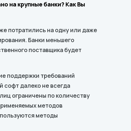
но на крупные банки? Как Вы
уже потратились на одну или даже
рования. Банки меньшего
ственного поставщика будет
вие поддержки требований
й софт далеко не всегда
блиц ограничены по количеству
 применяемых методов
используются методы