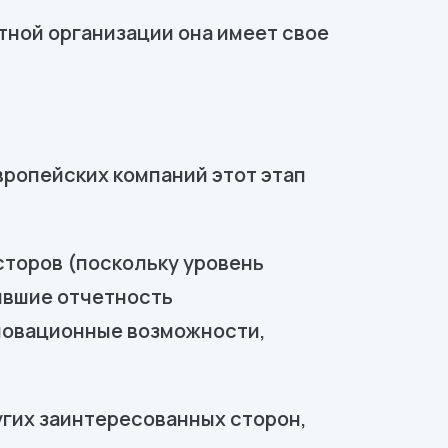
тной организации она имеет свое
ропейских компаний этот этап
торов (поскольку уровень
ившие отчетность
новационные возможности,
угих заинтересованных сторон,