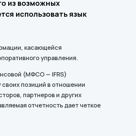
го из возможных
тся использовать язык
ормации, касающейся
рпоративного управления.
ансовой (МФСО — IFRS)
 своих позиций в отношении
сторов, партнеров и других
авляемая отчетность дает четкое