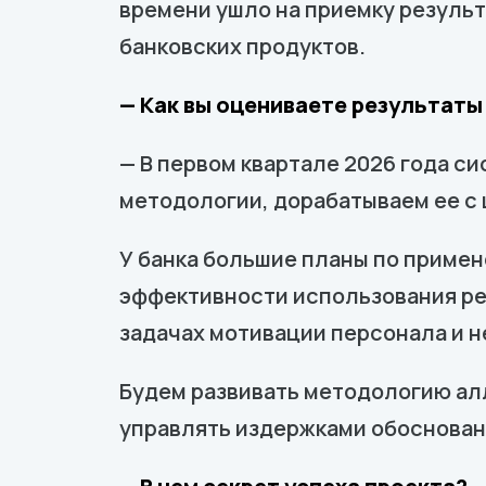
времени ушло на приемку результ
банковских продуктов.
— Как вы оцениваете результаты
— В первом квартале 2026 года 
методологии, дорабатываем ее с 
У банка большие планы по приме
эффективности использования рес
задачах мотивации персонала и н
Будем развивать методологию ал
управлять издержками обоснованн