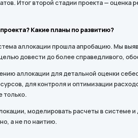
атов. Итог второй стадии проекта — оценка
 проекта? Какие планы по развитию?
система аллокации прошла апробацию. Мы вы
целью довести до более справедливого, обо
нению аллокации для детальной оценки себе
урсов, для контроля и оптимизации расходо
е только.
локации, моделировать расчеты в системе и
о, а не по наитию.