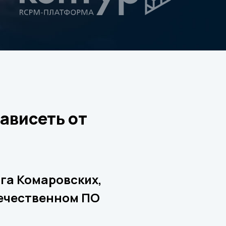
ависеть от
га Комаровских,
течественном ПО