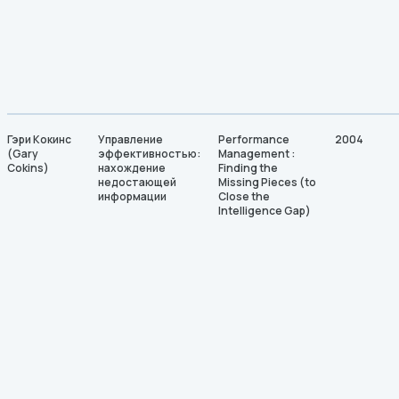
Гэри Кокинс
Управление
Performance
2004
(Gary
эффективностью:
Management :
Cokins)
нахождение
Finding the
недостающей
Missing Pieces (to
информации
Close the
Intelligence Gap)