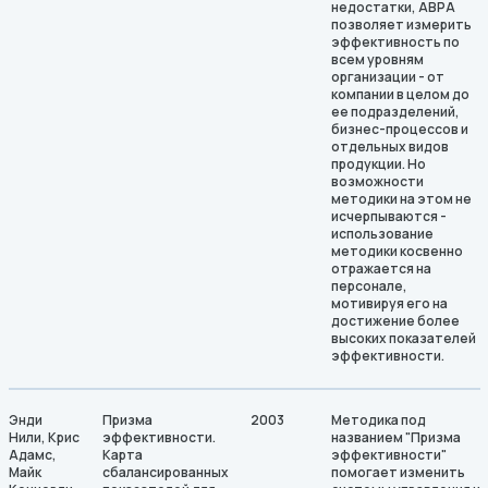
недостатки, АВРА
позволяет измерить
эффективность по
всем уровням
организации - от
компании в целом до
ее подразделений,
бизнес-процессов и
отдельных видов
продукции. Но
возможности
методики на этом не
исчерпываются -
использование
методики косвенно
отражается на
персонале,
мотивируя его на
достижение более
высоких показателей
эффективности.
Энди
Призма
2003
Методика под
Нили, Крис
эффективности.
названием "Призма
Адамс,
Карта
эффективности"
Майк
сбалансированных
помогает изменить