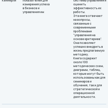
Кеннерли
показателей для
системы управления и
измерения успеха
оценить
в бизнесе и
эффективность их
управления им
работы.
Эта книга отвечает
на вопросы,
связанные с
современными
проблемами
"управления на
основе критериев".
Она позволяет
успешно внедрить в
жизнь предлагаемую
методику.
Книга содержит
около 100
методических схем,
диаграмм, таблиц,
которые могут быть
использованы как для
семинаров и
обучения, так и для
стратегической и
операционной
деятельности.