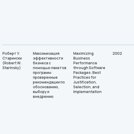
Роберт У.
Максимизация
Maximizing
2002
Старински
эффективности
Business
(Robert W.
бизнеса с
Performance
Starinsky)
помощью пакетов
through Software
программ:
Packages: Best
проверенные
Practices for
рекомендации по
Justification,
обоснованию,
Selection, and
выбору и
Implementation
внедрению