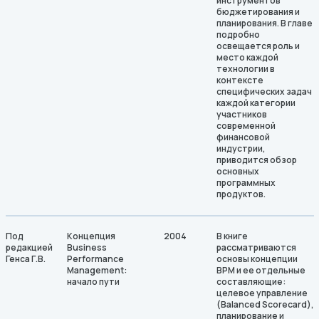
инструментов
бюджетирования и
планирования. В главе
подробно
освещается роль и
место каждой
технологии в
контексте
специфических задач
каждой категории
участников
современной
финансовой
индустрии,
приводится обзор
основных
программных
продуктов.
Под
Концепция
2004
В книге
редакцией
Business
рассматриваются
Генса Г.В.
Performance
основы концепции
Management:
BPM и ее отдельные
начало пути
составляющие:
целевое управление
(Balanced Scorecard),
планирование и