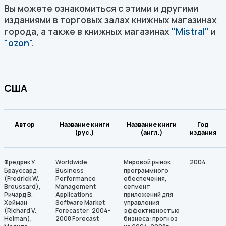
Вы можете ознакомиться с этими и другими
изданиями в торговых залах книжных магазинах
города, а также в книжных магазинах
"Mistral"
и
"ozon"
.
США
Автор
Название книги
Название книги
Год
(рус.)
(англ.)
издания
Фредрик У.
Worldwide
Мировой рынок
2004
Брауссард
Business
программного
(Fredrick W.
Performance
обеспечения,
Broussard),
Management
сегмент
Ричард В.
Applications
приложений для
Хейман
Software Market
управления
(Richard V.
Forecaster: 2004-
эффективностью
Heiman),
2008 Forecast
бизнеса: прогноз