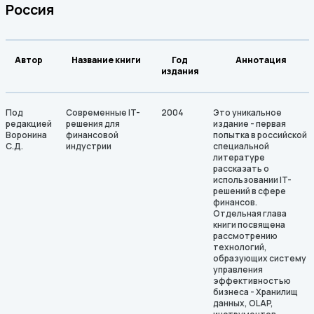
Россия
Автор
Название книги
Год
Аннотация
издания
Под
Современные IT-
2004
Это уникальное
редакцией
решения для
издание - первая
Воронина
финансовой
попытка в российской
С.Д.
индустрии
специальной
литературе
рассказать о
использовании IT-
решений в сфере
финансов.
Отдельная глава
книги посвящена
рассмотрению
технологий,
образующих систему
управления
эффективностью
бизнеса - Хранилищ
данных, OLAP,