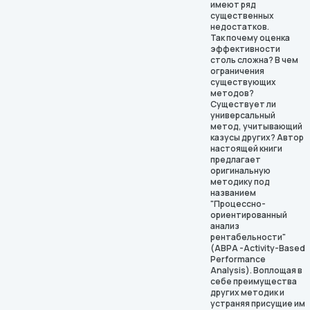
имеют ряд
существенных
недостатков.
Так почему оценка
эффективности
столь сложна? В чем
ограничения
существующих
методов?
Существует ли
универсальный
метод, учитывающий
казусы других? Автор
настоящей книги
предлагает
оригинальную
методику под
названием
"Процессно-
ориентированный
анализ
рентабельности"
(АВРА -Activity-Based
Performance
Analysis). Воплощая в
себе преимущества
других методик и
устраняя присущие им