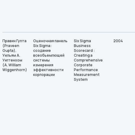
Правин Гупта
Оценочная панель
Six Sigma
2004
(Praveen
Six Sigma:
Business
Gupta),
создание
Scorecard :
Уильям А.
всеобъемлющей
Creating a
Уиггенхом
системы
Comprehensive
(A. William
измерения
Corporate
Wiggenhorn)
эффективности
Performance
корпорации
Measurement
System