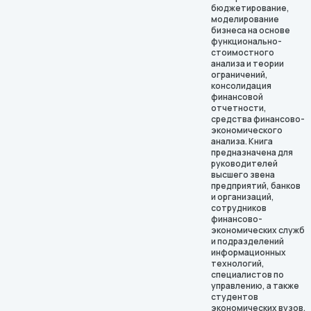
бюджетирование,
моделирование
бизнеса на основе
функционально-
стоимостного
анализа и теории
ограничений,
консолидация
финансовой
отчетности,
средства финансово-
экономического
анализа. Книга
предназначена для
руководителей
высшего звена
предприятий, банков
и организаций,
сотрудников
финансово-
экономических служб
и подразделений
информационных
технологий,
специалистов по
управлению, а также
студентов
экономических вузов.