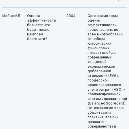
Мейер М.В.
Оценка
2004
Сегодня методы
эффективности
оценки
бизнеса: Что
эффективности
будет после
представлены во
Balanced
всем многообразии:
Scorecard?
от набора
классических
финансовых
показателей до
современных
концепций
экономической
добавленной
стоимости (EVA),
процессно-
ориентированного
учета затрат (ABC) и
сбалансированной
системы показателей
(Balanced Scorecard).
Но, как многие могли
убедиться на
практике, все они
далеки от
совершенства и