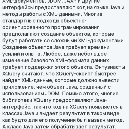
XML-документов. JDOM, JAXP и другие
интерфейсы предоставляют код на языке Java и
методы работы с XML-данными. Многие
стандартные подходы объектно-
ориентированного программирования
предполагают создание объектов, которые
будут работать со сложными XML-документами.
Создание объектов Java требует времени,
усилий и опыта. Любое, даже небольшое
изменение базового XML-формата данных
требует поддержки этого объекта. Энтузиасты
XQuery считают, что XQuery-скрипт быстрее
найдет XML-данные, которые должно вывести
приложение, чем объект Java, созданный с
использованием JDOM. Помимо этого, многие
библиотеки XQuery предоставляют Java-
интерфейс, так что код на XQuery появляется в
классах Java и выдает результат в таком виде,
как будто для его получения был вызван метод.
А класс Java затем обрабатывает результат.