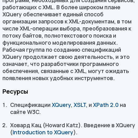
программ, необходимых для создания сервисов,
работающих с XML. В более широком плане
XQuery обеспечивает единый способ
организации запросов к XML-документам, в том
числе XML-операции выбора, преобразования к
потоку байтов, полнотекстового поиска и
функционального моделирования данных.
Рабочая группа по созданию спецификаций
XQuery продолжает свою деятельность, и это
означает, что разработчики программного
обеспечения, связанные с XML, могут ожидать
появления новых удобных инструментов.
Ресурсы
Спецификации
XQuery
,
XSLT
, и
XPath 2.0
на
сайте W3C.
Ховард Кац (Howard Katz). Введение в XQuery
(
Introduction to XQuery
).