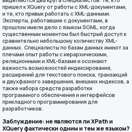
выделяются два круга специалистов: те, кто
пришел к XQuery от работы с XML-документами,
и те, кто привык работать с XML-данными.
Эксперты, работавшие с документами, в
прошлом имели дело с языком SGML, когда
существенным моментом был быстрый доступ к
сравнительно небольшому количеству XML-
данных. Специалисты по базам данных имеют за
плечами опыт работы с иерархическими,
реляционными и XML-базами и осознают
важность возможностей индексирования,
расширений для текстового поиска, транзакций
и двухфазного завершения, внешних индексов, а
также набора средств разработки
программного обеспечения и интерфейсов
прикладного программирования для
разработчиков.
Заблуждение: не являются ли XPath и
XQuery фактически одним и тем же языком?