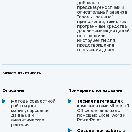
добавляют
предсказуемостный и
описательный анализ в
"промышленные"
приложения, такие как
программные средства
для оптимизации цепей
поставок или
инструменты для
предотвращения
отмывания денег.
Бизнес-отчетность
Описание
Примеры использования
Методы совместной
Тесная интеграция
с
работы для
компонентами Microsoft
манипулирования
Office для анализа с
данными и
помощью Excel, Word и
аналитические
PowerPoint.
решения.
Совместная работа
с