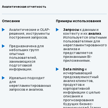
Аналитическая отчетность
Описание
Примеры использования
Аналитические и OLAP-
Запросы
к данным и
решения, инструменты
контенту и их
анализ
.
построения запросов.
Используется опытными
пользователями для
нерегламентированного
Предназначена для
анализа и
небольших групп
представляется
опытных
признанными BI-
пользователей,
приложениями.
занимающихся
подготовкой
информации.
Data mining
и
исчерпывающий
предсказуемостный
Идеально подходит
анализ клиентов,
для
продуктов и
нерегламентированных
корпоративной
запросов и анализа.
информации с целью
описания и
прогнозирования
будущих бизнес-
возможностей (таких