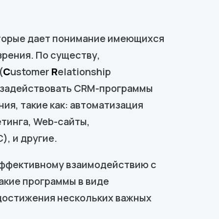
оторые дает понимание имеющихся
зрения. По существу,
(
C
ustomer
R
elationship
ы задействовать CRM-программы
ия, такие как: автоматизация
тинга, Web-сайты,
, и другие.
эффективному взаимодействию с
акие программы в виде
 достижения нескольких важных