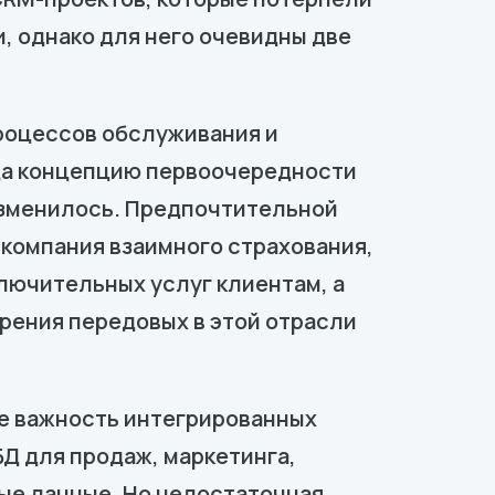
и, однако для него очевидны две
роцессов обслуживания и
нца концепцию первоочередности
 изменилось. Предпочтительной
 компания взаимного страхования,
лючительных услуг клиентам, а
рения передовых в этой отрасли
ре важность интегрированных
Д для продаж, маркетинга,
ные данные. Но недостаточная