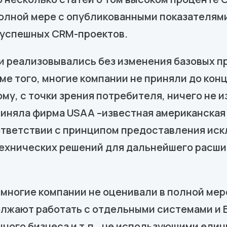
 полной мере с опубликованными показателям
 успешных CRM-проектов.
и реализовывались без изменения базовых п
ме того, многие компании не приняли до ко
му, с точки зрения потребителя, ничего не
риняла фирма USAA –известная американская
ответствии с принципом предоставления иск
технических решений для дальнейшего расши
 многие компании не оценивали в полной ме
лжают работать с отдельными системами и Б
ного бизнеса и т.п., не использующими еди