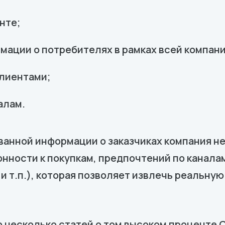
нте;
мации о потребителях в рамках всей компани
клиентами;
алам.
ованной информации о заказчиках компания н
нности к покупкам, предпочтений по каналам
и т.п.), которая позволяет извлечь реальную
 несколько статей о том высоком проценте 