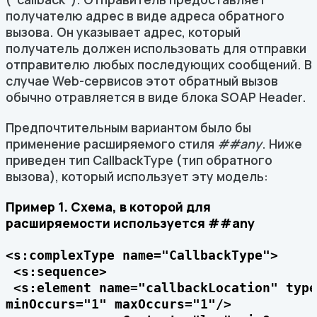
получателю адрес в виде адреса обратного
вызова. Он указывает адрес, который
получатель должен использовать для отправки
отправителю любых последующих сообщений. В
случае Web-сервисов этот обратный вызов
обычно отравляется в виде блока SOAP Header.
Предпочтительным вариантом было бы
применение расширяемого стиля
##any
. Ниже
приведен тип CallbackType (тип обратного
вызова), который использует эту модель:
Пример 1. Схема, в которой для
расширяемости используется ##any
<s:complexType name="CallbackType">

 <s:sequence>

 <s:element name="callbackLocation" type
minOccurs="1" maxOccurs="1"/>
