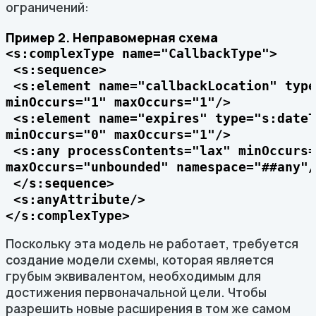
ограничений:
Пример 2. Неправомерная схема
<s:complexType name="CallbackType">

 <s:sequence>

 <s:element name="callbackLocation" type
minOccurs="1" maxOccurs="1"/>

 <s:element name="expires" type="s:dateT
minOccurs="0" maxOccurs="1"/>

 <s:any processContents="lax" minOccurs=
maxOccurs="unbounded" namespace="##any"/>
 </s:sequence>

 <s:anyAttribute/>

</s:complexType>
Поскольку эта модель не работает, требуется
создание модели схемы, которая является
грубым эквивалентом, необходимым для
достижения первоначальной цели. Чтобы
разрешить новые расширения в том же самом