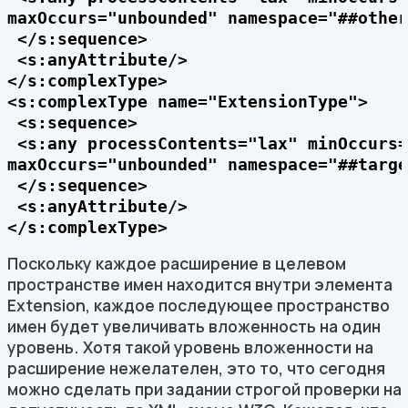
maxOccurs="unbounded" namespace="##other
 </s:sequence>

 <s:anyAttribute/>

</s:complexType>

<s:complexType name="ExtensionType">

 <s:sequence>

 <s:any processContents="lax" minOccurs=
maxOccurs="unbounded" namespace="##targe
 </s:sequence>

 <s:anyAttribute/>

</s:complexType>
Поскольку каждое расширение в целевом
пространстве имен находится внутри элемента
Extension, каждое последующее пространство
имен будет увеличивать вложенность на один
уровень. Хотя такой уровень вложенности на
расширение нежелателен, это то, что сегодня
можно сделать при задании строгой проверки на