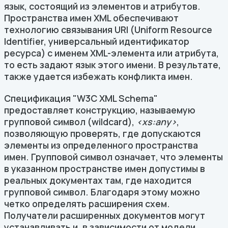
язык, состоящий из элементов и атрибутов.
Пространства имен XML обеспечивают
технологию связывания URI (Uniform Resource
Identifier, универсальный идентификатор
ресурса) c именем XML-элемента или атрибута,
то есть задают язык этого имени. В результате,
также удается избежать конфликта имен.
Спецификация "W3C XML Schema"
предоставляет конструкцию, называемую
групповой символ (wildcard),
<xs:any>
,
позволяющую проверять, где допускаются
элементы из определенного пространства
имен. Групповой символ означает, что элементы
в указанном пространстве имен допустимы в
реальных документах там, где находится
групповой символ. Благодаря этому можно
четко определять расширения схем.
Получатели расширенных документов могут
устанавливать и, в зависимости от модели