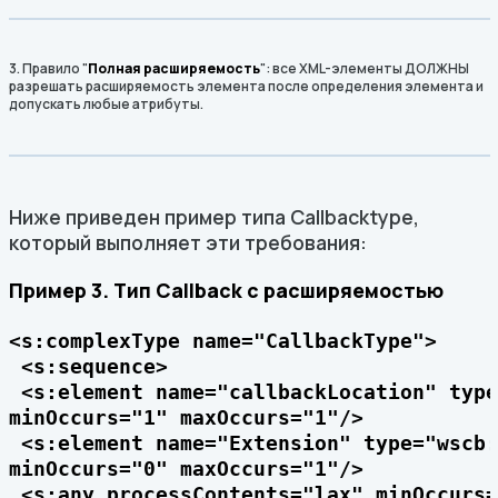
3. Правило "
Полная расширяемость
": все XML-элементы ДОЛЖНЫ
разрешать расширяемость элемента после определения элемента и
допускать любые атрибуты.
Ниже приведен пример типа Callbacktype,
который выполняет эти требования:
Пример 3. Тип Callback с расширяемостью
<s:complexType name="CallbackType">

 <s:sequence>

 <s:element name="callbackLocation" type
minOccurs="1" maxOccurs="1"/>

 <s:element name="Extension" type="wscb:
minOccurs="0" maxOccurs="1"/>

 <s:any processContents="lax" minOccurs=