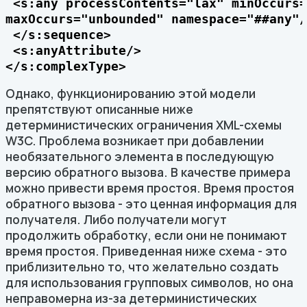
 <s:any processContents="lax" minOccurs=
maxOccurs="unbounded" namespace="##any"/>
 </s:sequence>

 <s:anyAttribute/>

</s:complexType>
Однако, функционированию этой модели
препятствуют описанные ниже
детерминистических ограничения XML-схемы
W3C. Проблема возникает при добавлении
необязательного элемента в последующую
версию обратного вызова. В качестве примера
можно привести время простоя. Время простоя
обратного вызова - это ценная информация для
получателя. Либо получатели могут
продолжить обработку, если они не понимают
время простоя. Приведенная ниже схема - это
приблизительно то, что желательно создать
для использования групповых символов, но она
неправомерна из-за детерминистических