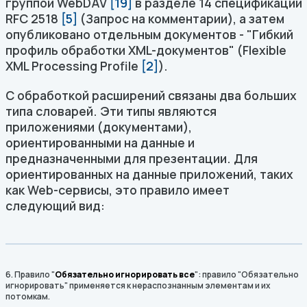
группой WebDAV
[19]
в разделе 14 спецификации
RFC 2518
[5]
(Запрос на комментарии), а затем
опубликовано отдельным документов - "Гибкий
профиль обработки XML-документов" (Flexible
XML Processing Profile
[2]
).
С обработкой расширений связаны два больших
типа словарей. Эти типы являются
приложениями (документами),
ориентированными на данные и
предназначенными для презентации. Для
ориентированных на данные приложений, таких
как Web-сервисы, это правило имеет
следующий вид:
6. Правило "
Обязательно игнорировать все
": правило "Обязательно
игнорировать" применяется к нераспознанным элементам и их
потомкам.