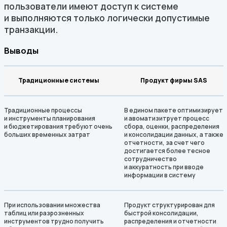
пользователи имеют доступ к системе
и выполняются только логически допустимые
транзакции.
Выводы
Традиционные системы
Продукт фирмы SAS
Традиционные процессы
В едином пакете оптимизирует
и инструменты планирования
и авоматизитрует процесс
и бюджетирования требуют очень
сбора, оценки, распределения
больших временных затрат
и консолидации данных, а также
отчетности, за счет чего
достигается более тесное
сотрудничество
и аккуратность при вводе
информации в систему
При использовании множества
Продукт структурирован для
таблиц или разрозненных
быстрой консолидации,
инструментов трудно получить
распределения и отчетности