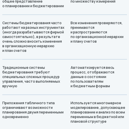
общее представление
по множеству измерений
о планировании и бюджетировании
Системы бюджетирования часто
Все изменения проверяются,
работают на разных инструментах
принимаются
(иногда разрабатываются фирмой
и распространяются
самостоятельно), в результате
по организационной иерархии
очень сложно вносить изменения
и плану счетов
в организационную иерархию
и план счетов
Традиционные системы
Автоматизируется весь
бюджетирования требуют
процесс, отображаются
специальных сложных процедур
данные о состоянии
управления, часто выполняемых
по пользователям
вручную
и бюджетным формам
Приложения табличного типа
Используется многомерное
ограничивают возможности
моделирование, допускающее
планирования двумя переменными
планирование и анализ по всем
одновременно
переменным в бюджетной или
плановой структуре