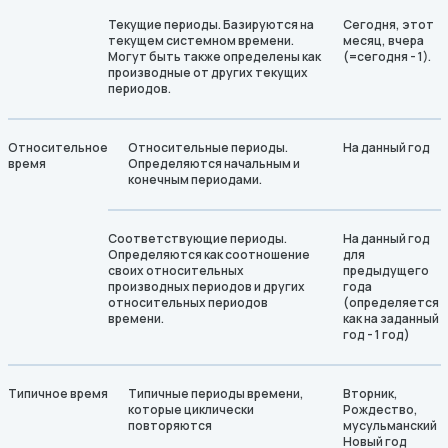
Текущие периоды. Базируются на
Сегодня, этот
текущем системном времени.
месяц, вчера
Могут быть также определены как
(=сегодня - 1).
производные от других текущих
периодов.
Относительное
Относительные периоды.
На данный год
время
Определяются начальным и
конечным периодами.
Соответствующие периоды.
На данный год
Определяются как соотношение
для
своих относительных
предыдущего
производных периодов и других
года
относительных периодов
(определяется
времени.
как на заданный
год - 1 год)
Типичное время
Типичные периоды времени,
Вторник,
которые циклически
Рождество,
повторяются
мусульманский
Новый год