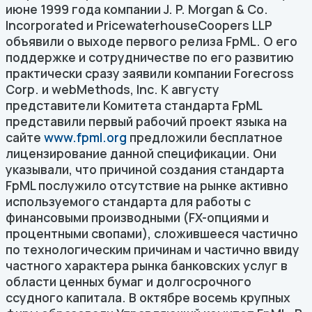
июне 1999 года компании J. P. Morgan & Co.
Incorporated и PricewaterhouseCoopers LLP
объявили о выходе первого релиза FpML. О его
поддержке и сотрудничестве по его развитию
практически сразу заявили компании Forecross
Corp. и webMethods, Inc. К августу
представители Комитета стандарта FpML
представили первый рабочий проект языка на
сайте
www.fpml.org
предложили бесплатное
лицензирование данной спецификации. Они
указывали, что причиной создания стандарта
FpML послужило отсутствие на рынке активно
используемого стандарта для работы с
финансовыми производными (FX-опциями и
процентными свопами), сложившееся частично
по технологическим причинам и частично ввиду
частного характера рынка банковских услуг в
области ценных бумаг и долгосрочного
ссудного капитала. В октябре восемь крупных