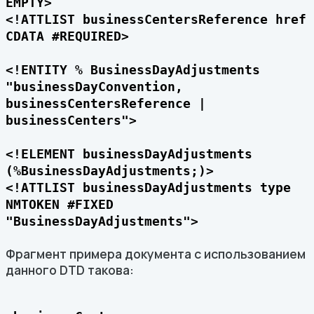
EMPTY>
<!ATTLIST businessCentersReference href
CDATA #REQUIRED>
<!ENTITY % BusinessDayAdjustments
"businessDayConvention,
businessCentersReference |
businessCenters">
<!ELEMENT businessDayAdjustments
(%BusinessDayAdjustments;)>
<!ATTLIST businessDayAdjustments type
NMTOKEN #FIXED
"BusinessDayAdjustments">
Фрагмент примера документа с использованием
данного DTD такова: