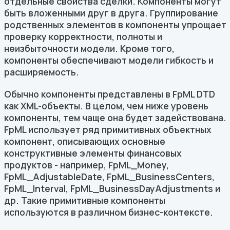
отдельные свойства сделки. Компоненты могут
быть вложенными друг в друга. Группирование
родственных элементов в компоненты упрощает
проверку корректности, полноты и
неизбыточности модели. Кроме того,
компоненты обеспечивают модели гибкость и
расширяемость.
Обычно компоненты представлены в FpML DTD
как XML-объекты. В целом, чем ниже уровень
компоненты, тем чаще она будет задействована.
FpML использует ряд примитивных объектных
компонент, описывающих основные
конструктивные элементы финансовых
продуктов - например, FpML_Money,
FpML_AdjustableDate, FpML_BusinessCenters,
FpML_Interval, FpML_BusinessDayAdjustments и
др. Такие примитивные компоненты
используются в различном бизнес-контексте.