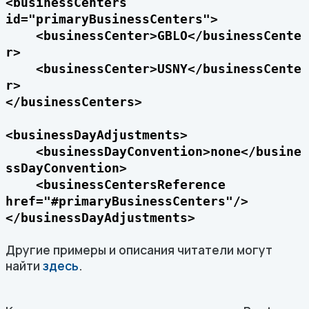
<businessCenters
id="primaryBusinessCenters">
<businessCenter>GBLO</businessCente
r>
<businessCenter>USNY</businessCente
r>
</businessCenters>
<businessDayAdjustments>
<businessDayConvention>none</busine
ssDayConvention>
<businessCentersReference
href="#primaryBusinessCenters"/>
</businessDayAdjustments>
Другие примеры и описания читатели могут
найти
здесь
.