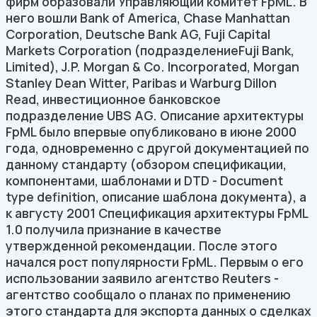
фирм образовали Управляющий комитет FpML. В
него вошли Bank of America, Chase Manhattan
Corporation, Deutsche Bank AG, Fuji Capital
Markets Corporation (подразделениеFuji Bank,
Limited), J.P. Morgan & Co. Incorporated, Morgan
Stanley Dean Witter, Paribas и Warburg Dillon
Read, инвестиционное банковское
подразделение UBS AG. Описание архитектуры
FpML было впервые опубликовано в июне 2000
года, одновременно с другой документацией по
данному стандарту (обзором спецификации,
компонентами, шаблонами и DTD - Document
type definition, описание шаблона документа), а
к августу 2001 Спецификация архитектуры FpML
1.0 получила признание в качестве
утвержденной рекомендации. После этого
начался рост популярности FpML. Первым о его
использовании заявило агентство Reuters -
агентство сообщало о планах по применению
этого стандарта для экспорта данных о сделках