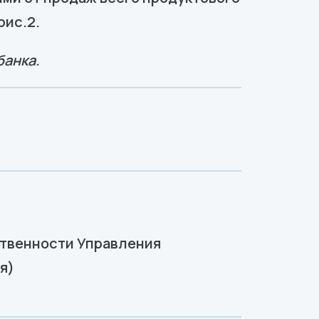
рис.2.
банка.
ственности Управления
я)