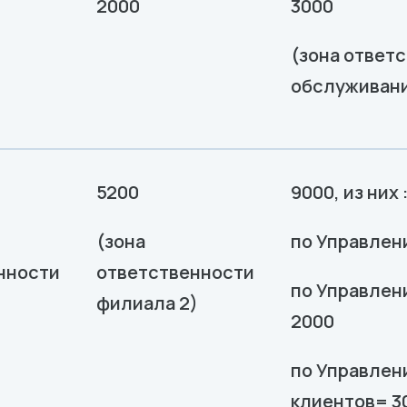
2000
3000
(зона ответ
обслуживани
5200
9000, из них 
(зона
по Управлен
нности
ответственности
по Управлен
)
филиала 2)
2000
по Управлен
клиентов= 3