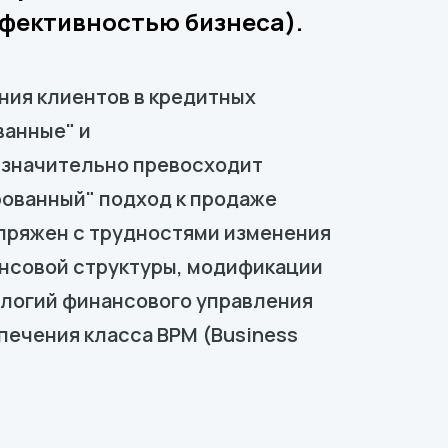
ффективностью бизнеса).
ния клиентов в кредитных
ванные" и
в значительно превосходит
рованный" подход к продаже
опряжен с трудностями изменения
ансовой структуры, модификации
ологий финансового управления
ечения класса BPM (Business