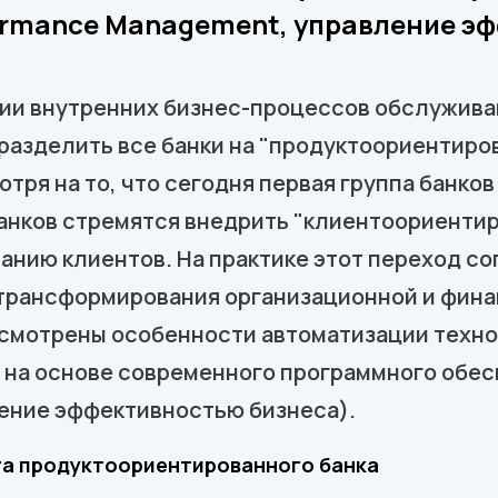
formance Management, управление э
ии внутренних бизнес-процессов обслужива
разделить все банки на "продуктоориентиро
тря на то, что сегодня первая группа банко
банков стремятся внедрить "клиентоориенти
анию клиентов. На практике этот переход с
 трансформирования организационной и фин
ссмотрены особенности автоматизации техн
на основе современного программного обесп
ение эффективностью бизнеса).
та продуктоориентированного банка