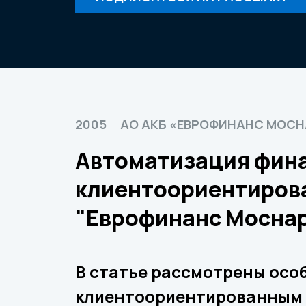
2005
АО АКБ «ЕВРОФИНАНС МОСН
Автоматизация фина
клиентоориентирова
"Еврофинанс Мосна
В статье рассмотрены осо
клиентоориентированным 